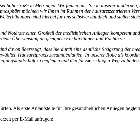
Eisenbahnstraße
in Metzingen. Wir freuen uns, Sie in unserer modernen, 
 Atmosphäre möchten wir Ihnen im
Rahmen der hausarztzentrierten Ver
Weiterbildungen sind hierbei für uns selbstverständlich und stellen sich
 und Notärzte
einen Großteil der medizinischen Anliegen kompetent und q
 gezielte Überweisung an geeignete Fachärztinnen und
Fachärzte.
 sind davon
überzeugt, dass hierdurch eine deutliche Steigerung der me
gewählten Hausarztpraxis zusammen
laufen. In unserer Rolle als koordi
orgungslandschaft zu begleiten und den für Sie richtigen Weg
zu finden.
rfen. Als erste Anlaufstelle für Ihre gesundheitlichen Anliegen begleite
rzeit per E-Mail anfragen: